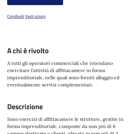
Condividi
Vedi azioni
PNRR
Newsletter
A chi è rivolto
Tutti
A tutti gli operatori commerciali che intendano
gli
esercitare l'attività di affittacamere in forma
argomenti
imprenditoriale, nelle quali sono forniti alloggio ed
eventualmente servizi complementari.
Seguici
Descrizione
su
Sono esercizi di affittacamere le strutture, gestite in
forma imprenditoriale, composte da non più di 6
camere destinate a clienti, ubicate in non più di 2