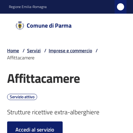
Vai al contenuto
Vai alla navigazione
Vai al footer
Regione Emilia-Romagna
Comune
Comune di Parma
di
Parma
Home
/
Servizi
/
Imprese e commercio
/
Affittacamere
Amministrazione
Affittacamere
Salta al contenuto
Novità
Servizio attivo
Servizi
Menu selezionato
Strutture ricettive extra-alberghiere
Vivere
Parma
Accedi al servizio