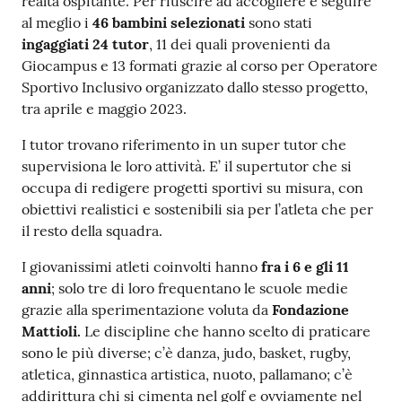
realtà ospitante. Per riuscire ad accogliere e seguire
al meglio i
46 bambini selezionati
sono stati
ingaggiati 24 tutor
, 11 dei quali provenienti da
Giocampus e 13 formati grazie al corso per Operatore
Sportivo Inclusivo organizzato dallo stesso progetto,
tra aprile e maggio 2023.
I tutor trovano riferimento in un super tutor che
supervisiona le loro attività. E’ il supertutor che si
occupa di redigere progetti sportivi su misura, con
obiettivi realistici e sostenibili sia per l’atleta che per
il resto della squadra.
I giovanissimi atleti coinvolti hanno
fra i 6 e gli 11
anni
; solo tre di loro frequentano le scuole medie
grazie alla sperimentazione voluta da
Fondazione
Mattioli.
Le discipline che hanno scelto di praticare
sono le più diverse; c’è danza, judo, basket, rugby,
atletica, ginnastica artistica, nuoto, pallamano; c’è
addirittura chi si cimenta nel golf e ovviamente nel