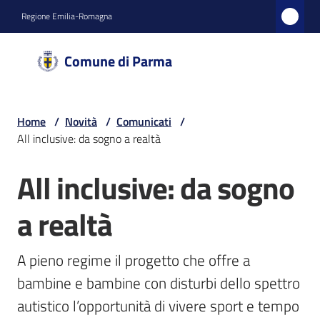
Vai al contenuto
Vai alla navigazione
Vai al footer
Regione Emilia-Romagna
Comune
Comune di Parma
di
Parma
Home
/
Novità
/
Comunicati
/
All inclusive: da sogno a realtà
Amministrazione
All inclusive: da sogno
Salta al contenuto
Novità
a realtà
Menu selezionato
Servizi
A pieno regime il progetto che offre a 
Vivere
bambine e bambine con disturbi dello spettro 
Parma
autistico l’opportunità di vivere sport e tempo 