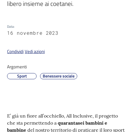
libero insieme ai coetanei.
PNRR
Data
:
16 novembre 2023
Newsletter
Condividi
Vedi azioni
Tutti
gli
Argomenti
argomenti
Sport
Benessere sociale
Seguici
su
Contenuto
E’ già un fiore all’occhiello, All Inclusive, il progetto
che sta permettendo a
quarantasei bambini e
bambine
del nostro territorio di praticare il loro sport