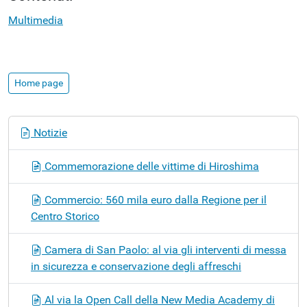
Multimedia
Home page
N
Notizie
a
v
Commemorazione delle vittime di Hiroshima
i
g
Commercio: 560 mila euro dalla Regione per il
a
Centro Storico
z
i
Camera di San Paolo: al via gli interventi di messa
o
in sicurezza e conservazione degli affreschi
n
e
Al via la Open Call della New Media Academy di