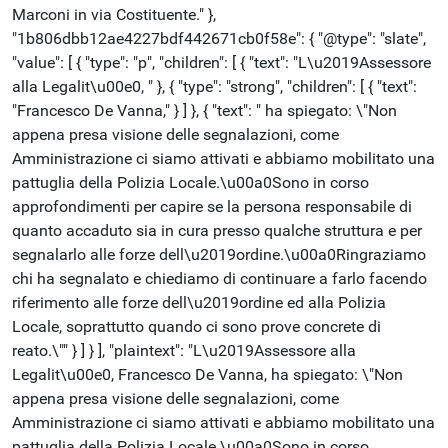
Marconi in via Costituente." },
"1b806dbb12ae4227bdf442671cb0f58e": { "@type": "slate",
"value": [ { "type": "p", "children": [ { "text": "L\u2019Assessore
alla Legalit\u00e0, " }, { "type": "strong", "children": [ { "text":
"Francesco De Vanna," } ] }, { "text": " ha spiegato: \"Non
appena presa visione delle segnalazioni, come
Amministrazione ci siamo attivati e abbiamo mobilitato una
pattuglia della Polizia Locale.\u00a0Sono in corso
approfondimenti per capire se la persona responsabile di
quanto accaduto sia in cura presso qualche struttura e per
segnalarlo alle forze dell\u2019ordine.\u00a0Ringraziamo
chi ha segnalato e chiediamo di continuare a farlo facendo
riferimento alle forze dell\u2019ordine ed alla Polizia
Locale, soprattutto quando ci sono prove concrete di
reato.\"" } ] } ], "plaintext": "L\u2019Assessore alla
Legalit\u00e0, Francesco De Vanna, ha spiegato: \"Non
appena presa visione delle segnalazioni, come
Amministrazione ci siamo attivati e abbiamo mobilitato una
pattuglia della Polizia Locale.\u00a0Sono in corso