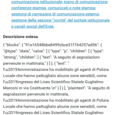
comunicazione istituzionale; piano di comunicazione;
conferenze stampa, comunicati e note stampa;
gestione di campagne di comunicazione esterna;
gestione della sezione “novità” del portale istituzionale
e canali social dell’Ente.
Descrizione estesa
{ "blocks": { "91e16548bbe8499cbce31f764257ed56": {
"@type": "slate", "value": [ { "type": "p", "children": [ { "type":
"strong", "children": [ { "text": "A seguito di segnalazioni
pervenute in mattinata," } ] }, { "text": "
l\u2019Amministrazione ha mobilitato gli agenti di Polizia
Locale che hanno pattugliato alcune zone sensibili, come
l\u2019ingresso del Liceo Scientifico Statale Guglielmo
Marconi in via Costituente.\n" } ] } ], "plaintext": "A seguito di
segnalazioni pervenute in mattinata,
l\u2019Amministrazione ha mobilitato gli agenti di Polizia
Locale che hanno pattugliato alcune zone sensibili, come
l\u2019ingresso del Liceo Scientifico Statale Guglielmo