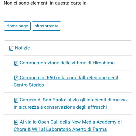
Non ci sono elementi in questa cartella.
Home page
oltretorrente
N
Notizie
a
v
Commemorazione delle vittime di Hiroshima
i
g
Commercio: 560 mila euro dalla Regione per il
a
Centro Storico
z
i
Camera di San Paolo: al via gli interventi di messa
o
in sicurezza e conservazione degli affreschi
n
e
Al via la Open Call della New Media Academy di
Chora & Will al Laboratorio Aperto di Parma