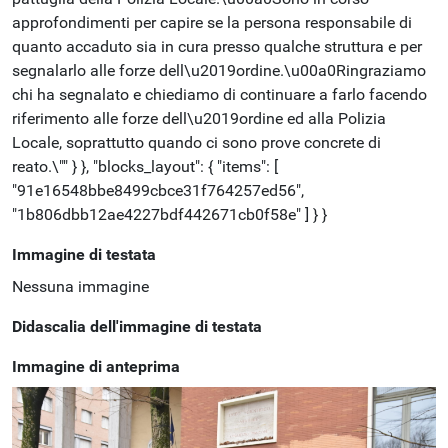
approfondimenti per capire se la persona responsabile di
quanto accaduto sia in cura presso qualche struttura e per
segnalarlo alle forze dell\u2019ordine.\u00a0Ringraziamo
chi ha segnalato e chiediamo di continuare a farlo facendo
riferimento alle forze dell\u2019ordine ed alla Polizia
Locale, soprattutto quando ci sono prove concrete di
reato.\"" } }, "blocks_layout": { "items": [
"91e16548bbe8499cbce31f764257ed56",
"1b806dbb12ae4227bdf442671cb0f58e" ] } }
Immagine di testata
Nessuna immagine
Didascalia dell'immagine di testata
Immagine di anteprima