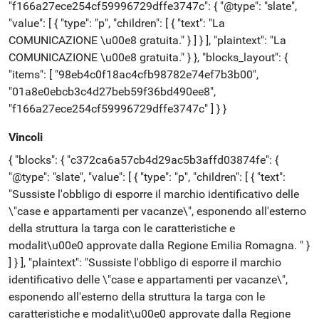
"f166a27ece254cf59996729dffe3747c": { "@type": "slate",
"value": [ { "type": "p", "children": [ { "text": "La
COMUNICAZIONE \u00e8 gratuita." } ] } ], "plaintext": "La
COMUNICAZIONE \u00e8 gratuita." } }, "blocks_layout": {
"items": [ "98eb4c0f18ac4cfb98782e74ef7b3b00",
"01a8e0ebcb3c4d27beb59f36bd490ee8",
"f166a27ece254cf59996729dffe3747c" ] } }
Vincoli
{ "blocks": { "c372ca6a57cb4d29ac5b3affd03874fe": {
"@type": "slate", "value": [ { "type": "p", "children": [ { "text":
"Sussiste l'obbligo di esporre il marchio identificativo delle
\"case e appartamenti per vacanze\", esponendo all'esterno
della struttura la targa con le caratteristiche e
modalit\u00e0 approvate dalla Regione Emilia Romagna. " }
] } ], "plaintext": "Sussiste l'obbligo di esporre il marchio
identificativo delle \"case e appartamenti per vacanze\",
esponendo all'esterno della struttura la targa con le
caratteristiche e modalit\u00e0 approvate dalla Regione