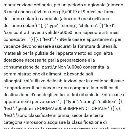
manutenzione ordinaria, per un periodo stagionale (almeno
3 mesi consecutivi ma non pi\u00f9 di 9 mesi nell'arco
dell'anno solare) o annuale (almeno 9 mesi nell'arco
dell'anno solare) " }, { "type": "strong", "children": [ { "text":
"con contratti aventi validit\u00e0 non superiore a 5 mesi
consecutivi. " } ] }, { "text": "\nNelle case e appartamenti per
vacanze devono essere assicurati la fornitura di utensili,
materiali per la pulizia dell'appartamento ed ogni altra
dotazione necessaria per la preparazione e la
consumazione dei pasti.\nNon \u00e8 consentita la
somministrazione di alimenti e bevande agli
alloggiati.\nL'utilizzo delle abitazioni per la gestione di case
e appartamenti per vacanze non comporta la modifica di
destinazione d'uso degli edifici ai fini urbanistici.\nLe case e
appartamenti per vacanze " }, { "type": "strong", "children": [ {
"text": "gestite in FORMA\u00a0IMPRENDITORIALE " } ] }, {
"text": "sono classificate in prima, seconda e terza
categoria.\nPossono acquisire la classificazione di