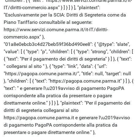
"children": [ { "text": "https://www.servizi.comune.parma.it/it-
IT/diritti-commercio.aspx" } ] } ] } ], "plaintext":
"Esclusivamente per la SCIA: Diritti di Segreteria come da
Piano Tariffario consultabile al seguente:
https://www.servizi.comune.parma.it/it-IT/diritti-
commercio.aspx" },
"01a8e0ebcb3c4d27beb59f36bd490ee8": { "@type": "slate",
"value": [ { "type": "p", "children": [ { "type": "strong", "children": [
{ "text": "Per il pagamento dei diritti di segreteria" } ] }, { "text":
" collegarsi al sito " }, { "type": "link", "data": { "url":
"https://pagopa.comune.parma.it/", "title": null, "target": null
}, "children": [ { "text": "https://pagopa.comune.parma.it" } ] }, {
"text": " e generare l\u2019avviso di pagamento PagoPA
corrispondente alla pratica da presentare o pagare
direttamente online." } ] } ], "plaintext": "Per il pagamento dei
diritti di segreteria collegarsi al sito
https://pagopa.comune.parma.it e generare l\u2019avviso
di pagamento PagoPA corrispondente alla pratica da
presentare o pagare direttamente online." },