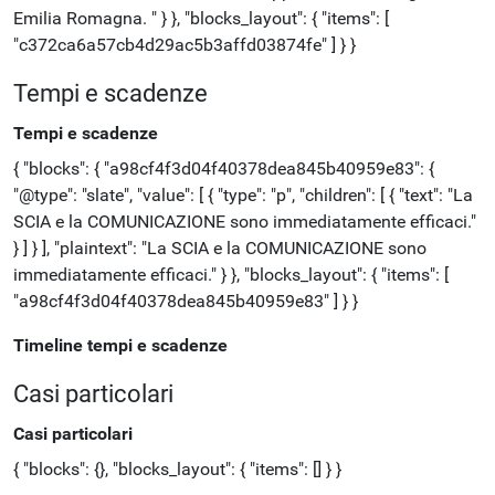
Emilia Romagna. " } }, "blocks_layout": { "items": [
"c372ca6a57cb4d29ac5b3affd03874fe" ] } }
Tempi e scadenze
Tempi e scadenze
{ "blocks": { "a98cf4f3d04f40378dea845b40959e83": {
"@type": "slate", "value": [ { "type": "p", "children": [ { "text": "La
SCIA e la COMUNICAZIONE sono immediatamente efficaci."
} ] } ], "plaintext": "La SCIA e la COMUNICAZIONE sono
immediatamente efficaci." } }, "blocks_layout": { "items": [
"a98cf4f3d04f40378dea845b40959e83" ] } }
Timeline tempi e scadenze
Casi particolari
Casi particolari
{ "blocks": {}, "blocks_layout": { "items": [] } }