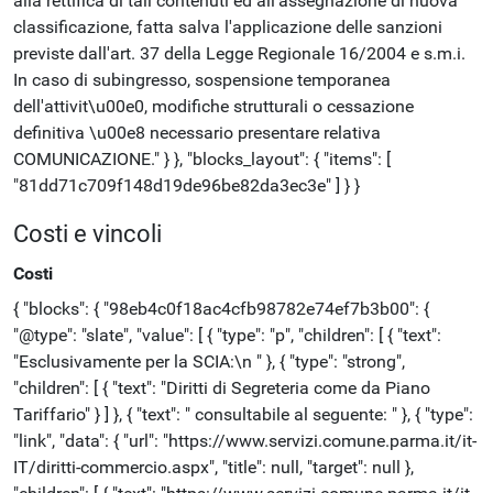
alla rettifica di tali contenuti ed all'assegnazione di nuova
classificazione, fatta salva l'applicazione delle sanzioni
previste dall'art. 37 della Legge Regionale 16/2004 e s.m.i.
In caso di subingresso, sospensione temporanea
dell'attivit\u00e0, modifiche strutturali o cessazione
definitiva \u00e8 necessario presentare relativa
COMUNICAZIONE." } }, "blocks_layout": { "items": [
"81dd71c709f148d19de96be82da3ec3e" ] } }
Costi e vincoli
Costi
{ "blocks": { "98eb4c0f18ac4cfb98782e74ef7b3b00": {
"@type": "slate", "value": [ { "type": "p", "children": [ { "text":
"Esclusivamente per la SCIA:\n " }, { "type": "strong",
"children": [ { "text": "Diritti di Segreteria come da Piano
Tariffario" } ] }, { "text": " consultabile al seguente: " }, { "type":
"link", "data": { "url": "https://www.servizi.comune.parma.it/it-
IT/diritti-commercio.aspx", "title": null, "target": null },