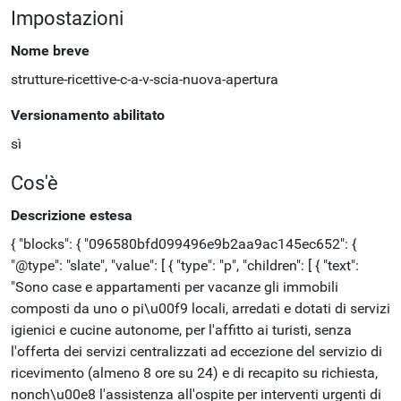
Impostazioni
Nome breve
strutture-ricettive-c-a-v-scia-nuova-apertura
Versionamento abilitato
sì
Cos'è
Descrizione estesa
{ "blocks": { "096580bfd099496e9b2aa9ac145ec652": {
"@type": "slate", "value": [ { "type": "p", "children": [ { "text":
"Sono case e appartamenti per vacanze gli immobili
composti da uno o pi\u00f9 locali, arredati e dotati di servizi
igienici e cucine autonome, per l'affitto ai turisti, senza
l'offerta dei servizi centralizzati ad eccezione del servizio di
ricevimento (almeno 8 ore su 24) e di recapito su richiesta,
nonch\u00e8 l'assistenza all'ospite per interventi urgenti di