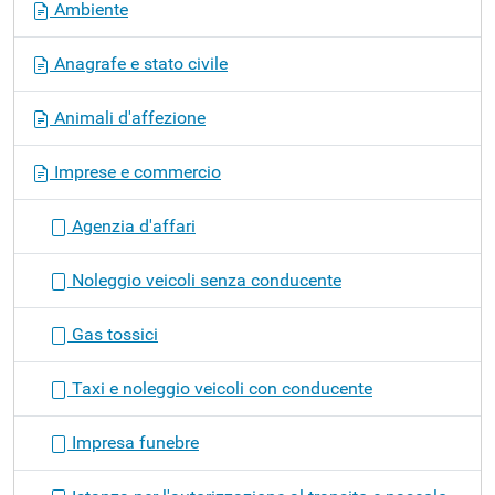
Ambiente
a
v
Anagrafe e stato civile
i
g
Animali d'affezione
a
z
Imprese e commercio
i
o
Agenzia d'affari
n
e
Noleggio veicoli senza conducente
Gas tossici
Taxi e noleggio veicoli con conducente
Impresa funebre