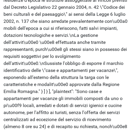
residenze d'epoca le strutture assoggettate ai vincoli previsti
dal Decreto Legislativo 22 gennaio 2004, n. 42 \"Codice dei
beni culturali e del paesaggio\" ai sensi della Legge 6 luglio
2002, n. 137 che siano arredate prevalentemente con\u00a0
mobili dell'epoca a cui si riferiscono, fatti salvi impianti,
dotazioni tecnologiche e servizi.\nLa gestione
dell'attivit\u00e0 \u00e8 effettuata anche tramite
rappresentanti, purch\u00e8 gli stessi siano in possesso dei
requisiti soggettivi per lo svolgimento
dell'attivit\u00e0.\nSussiste l'obbligo di esporre il marchio
identificativo delle \"case e appartamenti per vacanze\",
esponendo all'esterno della struttura la targa con le
caratteristiche e modalit\u00e0 approvate dalla Regione
Emilia Romagna." } ] } ], "plaintext": "Sono case e
appartamenti per vacanze gli immobili composti da uno o
pi\u00f9 locali, arredati e dotati di servizi igienici e cucine
autonome, per l'affitto ai turisti, senza l'offerta dei servizi
centralizzati ad eccezione del servizio di ricevimento
(almeno 8 ore su 24) e di recapito su richiesta, nonch\u00e8