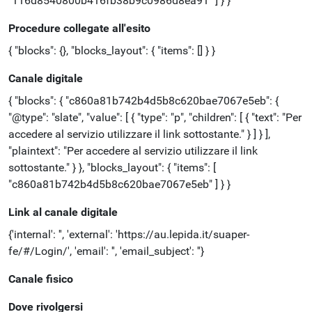
"116d8540800b416fb38b9c0986d8ea91" ] } }
Procedure collegate all'esito
{ "blocks": {}, "blocks_layout": { "items": [] } }
Canale digitale
{ "blocks": { "c860a81b742b4d5b8c620bae7067e5eb": {
"@type": "slate", "value": [ { "type": "p", "children": [ { "text": "Per
accedere al servizio utilizzare il link sottostante." } ] } ],
"plaintext": "Per accedere al servizio utilizzare il link
sottostante." } }, "blocks_layout": { "items": [
"c860a81b742b4d5b8c620bae7067e5eb" ] } }
Link al canale digitale
{'internal': '', 'external': 'https://au.lepida.it/suaper-
fe/#/Login/', 'email': '', 'email_subject': ''}
Canale fisico
Dove rivolgersi