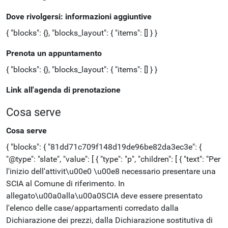
Dove rivolgersi: informazioni aggiuntive
{ "blocks": {}, "blocks_layout": { "items": [] } }
Prenota un appuntamento
{ "blocks": {}, "blocks_layout": { "items": [] } }
Link all'agenda di prenotazione
Cosa serve
Cosa serve
{ "blocks": { "81dd71c709f148d19de96be82da3ec3e": {
"@type": "slate", "value": [ { "type": "p", "children": [ { "text": "Per
l'inizio dell'attivit\u00e0 \u00e8 necessario presentare una
SCIA al Comune di riferimento. In
allegato\u00a0alla\u00a0SCIA deve essere presentato
l'elenco delle case/appartamenti corredato dalla
Dichiarazione dei prezzi, dalla Dichiarazione sostitutiva di