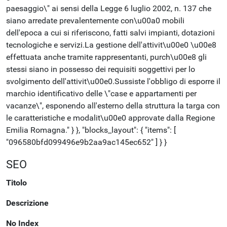
paesaggio\" ai sensi della Legge 6 luglio 2002, n. 137 che
siano arredate prevalentemente con\u00a0 mobili
dell'epoca a cui si riferiscono, fatti salvi impianti, dotazioni
tecnologiche e servizi.La gestione dell'attivit\u00e0 \u00e8
effettuata anche tramite rappresentanti, purch\u00e8 gli
stessi siano in possesso dei requisiti soggettivi per lo
svolgimento dell'attivit\u00e0.Sussiste l'obbligo di esporre il
marchio identificativo delle \"case e appartamenti per
vacanze\", esponendo all'esterno della struttura la targa con
le caratteristiche e modalit\u00e0 approvate dalla Regione
Emilia Romagna." } }, "blocks_layout": { "items": [
"096580bfd099496e9b2aa9ac145ec652" ] } }
SEO
Titolo
Descrizione
No Index