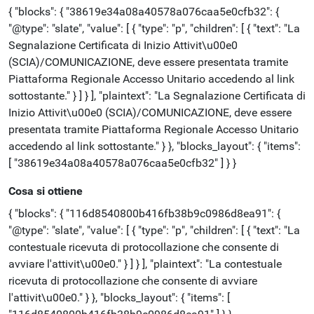
{ "blocks": { "38619e34a08a40578a076caa5e0cfb32": {
"@type": "slate", "value": [ { "type": "p", "children": [ { "text": "La
Segnalazione Certificata di Inizio Attivit\u00e0
(SCIA)/COMUNICAZIONE, deve essere presentata tramite
Piattaforma Regionale Accesso Unitario accedendo al link
sottostante." } ] } ], "plaintext": "La Segnalazione Certificata di
Inizio Attivit\u00e0 (SCIA)/COMUNICAZIONE, deve essere
presentata tramite Piattaforma Regionale Accesso Unitario
accedendo al link sottostante." } }, "blocks_layout": { "items":
[ "38619e34a08a40578a076caa5e0cfb32" ] } }
Cosa si ottiene
{ "blocks": { "116d8540800b416fb38b9c0986d8ea91": {
"@type": "slate", "value": [ { "type": "p", "children": [ { "text": "La
contestuale ricevuta di protocollazione che consente di
avviare l'attivit\u00e0." } ] } ], "plaintext": "La contestuale
ricevuta di protocollazione che consente di avviare
l'attivit\u00e0." } }, "blocks_layout": { "items": [