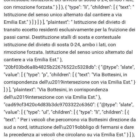
con rimozione forzata." } ] }, { "type": "li", "children": [ { "text": "
Istituzione del senso unico alternato dal cantiere a via
Emilia Est." } ] } ] } ], "plaintext": " Istituzione del divieto di
transito eccetto residenti esclusivamente per la fruizione dei
passi carrai. Destituzione stalli di sosta e contestuale
istituzione del divieto di sosta 0-24, ambo i lati, con
rimozione forzata. Istituzione del senso unico alternato dal
cantiere a via Emilia Est." },
"20bf03bd6a8b4825b22676522c5328db": { "@type": "slate",
"value": [ { "type": "p", "children": [ { "text": "Via Bottesini, in
corrispondenza dell\u2019intersezione con via Emilia Est." }
] } ], "plaintext": "Via Bottesini, in corrispondenza
dell\u2019intersezione con via Emilia Est." },
"cad69cf3420c4d83b3dc9703322c6360": { "@type": "slate",
"value": [ { "type": "ul", "children": [ { "type": "li", "children": [ {
"text": " Per i veicoli che percorrono via Bottesini direzione da
sud a nord, istituzione dell\u2019obbligo di fermarsi e dare
la precedenza ai veicoli che circolano su via Emilia Est." } ] },