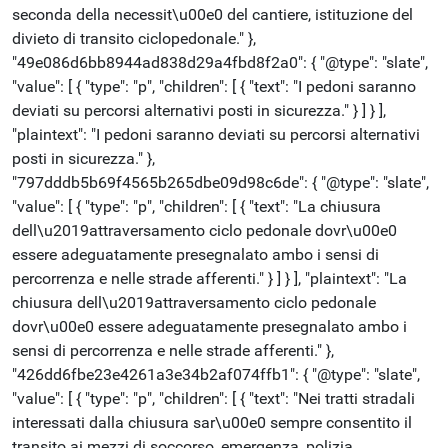
seconda della necessit\u00e0 del cantiere, istituzione del
divieto di transito ciclopedonale." },
"49e086d6bb8944ad838d29a4fbd8f2a0": { "@type": "slate",
"value": [ { "type": "p", "children": [ { "text": "I pedoni saranno
deviati su percorsi alternativi posti in sicurezza." } ] } ],
"plaintext": "I pedoni saranno deviati su percorsi alternativi
posti in sicurezza." },
"797dddb5b69f4565b265dbe09d98c6de": { "@type": "slate",
"value": [ { "type": "p", "children": [ { "text": "La chiusura
dell\u2019attraversamento ciclo pedonale dovr\u00e0
essere adeguatamente presegnalato ambo i sensi di
percorrenza e nelle strade afferenti." } ] } ], "plaintext": "La
chiusura dell\u2019attraversamento ciclo pedonale
dovr\u00e0 essere adeguatamente presegnalato ambo i
sensi di percorrenza e nelle strade afferenti." },
"426dd6fbe23e4261a3e34b2af074ffb1": { "@type": "slate",
"value": [ { "type": "p", "children": [ { "text": "Nei tratti stradali
interessati dalla chiusura sar\u00e0 sempre consentito il
transito ai mezzi di soccorso, emergenza, polizia,