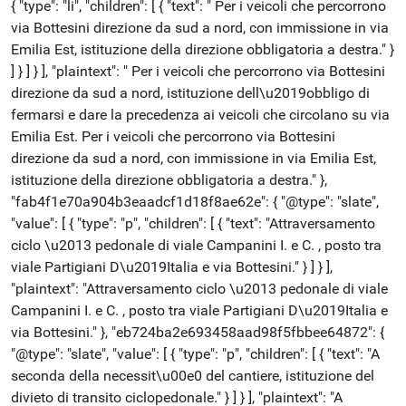
{ "type": "li", "children": [ { "text": " Per i veicoli che percorrono
via Bottesini direzione da sud a nord, con immissione in via
Emilia Est, istituzione della direzione obbligatoria a destra." }
] } ] } ], "plaintext": " Per i veicoli che percorrono via Bottesini
direzione da sud a nord, istituzione dell\u2019obbligo di
fermarsi e dare la precedenza ai veicoli che circolano su via
Emilia Est. Per i veicoli che percorrono via Bottesini
direzione da sud a nord, con immissione in via Emilia Est,
istituzione della direzione obbligatoria a destra." },
"fab4f1e70a904b3eaadcf1d18f8ae62e": { "@type": "slate",
"value": [ { "type": "p", "children": [ { "text": "Attraversamento
ciclo \u2013 pedonale di viale Campanini I. e C. , posto tra
viale Partigiani D\u2019Italia e via Bottesini." } ] } ],
"plaintext": "Attraversamento ciclo \u2013 pedonale di viale
Campanini I. e C. , posto tra viale Partigiani D\u2019Italia e
via Bottesini." }, "eb724ba2e693458aad98f5fbbee64872": {
"@type": "slate", "value": [ { "type": "p", "children": [ { "text": "A
seconda della necessit\u00e0 del cantiere, istituzione del
divieto di transito ciclopedonale." } ] } ], "plaintext": "A