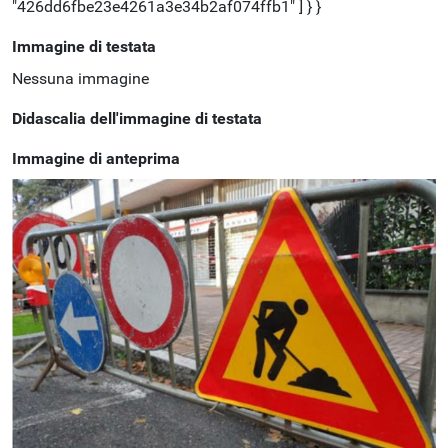
"426dd6fbe23e4261a3e34b2af074ffb1" ] } }
Immagine di testata
Nessuna immagine
Didascalia dell'immagine di testata
Immagine di anteprima