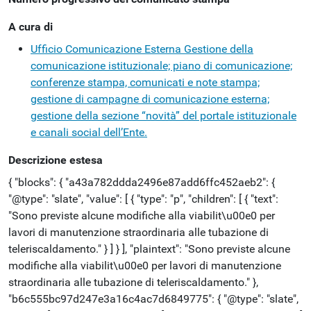
A cura di
Ufficio Comunicazione Esterna
Gestione della
comunicazione istituzionale; piano di comunicazione;
conferenze stampa, comunicati e note stampa;
gestione di campagne di comunicazione esterna;
gestione della sezione “novità” del portale istituzionale
e canali social dell’Ente.
Descrizione estesa
{ "blocks": { "a43a782ddda2496e87add6ffc452aeb2": {
"@type": "slate", "value": [ { "type": "p", "children": [ { "text":
"Sono previste alcune modifiche alla viabilit\u00e0 per
lavori di manutenzione straordinaria alle tubazione di
teleriscaldamento." } ] } ], "plaintext": "Sono previste alcune
modifiche alla viabilit\u00e0 per lavori di manutenzione
straordinaria alle tubazione di teleriscaldamento." },
"b6c555bc97d247e3a16c4ac7d6849775": { "@type": "slate",