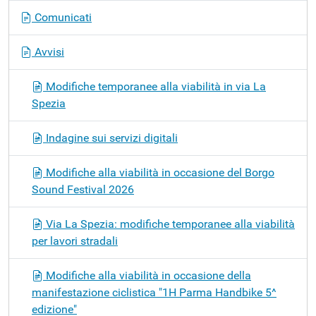
v
Comunicati
i
g
Avvisi
a
z
Modifiche temporanee alla viabilità in via La
i
Spezia
o
n
Indagine sui servizi digitali
e
Modifiche alla viabilità in occasione del Borgo
Sound Festival 2026
Via La Spezia: modifiche temporanee alla viabilità
per lavori stradali
Modifiche alla viabilità in occasione della
manifestazione ciclistica "1H Parma Handbike 5^
edizione"