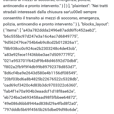
antincendio e pronto intervento." } ] } ], "plaintext": "Nei tratti
stradali interessati dalla chiusura sar\u00e0 sempre
consentito il transito ai mezzi di soccorso, emergenza,
polizia, antincendio e pronto intervento." } }, "blocks_layout":
{ "items": [ "a43a782ddda2496e87add6ffc452aeb2",
"b6c555bc97d247e3a16c4ac7d6849775",
"9d562479ce754b6eb9c8cd2b012826a1",
"f8b938cc0c924ce2b2303248c4de43cb",
"a83e92fece1f436bbe3ae7d509777ff2",
"021a953701f642df9b48d46592d70db8",
"f802a2fb9f9f4db99b89792378d853d7",
"8d6cf4ba9e2643d580e4b1156df08549",
"20bf03bd6a8b4825b22676522c5328db",
"cad69cf3420c4d83b3dc9703322c6360",
"fab4f1e70a904b3eaadcf1d18f8ae62e",
"eb724ba2e693458aad98f5fbbee64872",
"49e086d6bb8944ad838d29a4fbd8f2a0",
"797dddb5b69f4565b265dbe09d98c6de",