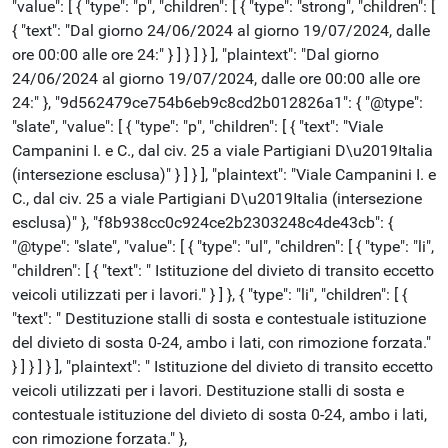
"value": [ { "type": "p", "children": [ { "type": "strong", "children": [
{ "text": "Dal giorno 24/06/2024 al giorno 19/07/2024, dalle
ore 00:00 alle ore 24:" } ] } ] } ], "plaintext": "Dal giorno
24/06/2024 al giorno 19/07/2024, dalle ore 00:00 alle ore
24:" }, "9d562479ce754b6eb9c8cd2b012826a1": { "@type":
"slate", "value": [ { "type": "p", "children": [ { "text": "Viale
Campanini I. e C., dal civ. 25 a viale Partigiani D\u2019Italia
(intersezione esclusa)" } ] } ], "plaintext": "Viale Campanini I. e
C., dal civ. 25 a viale Partigiani D\u2019Italia (intersezione
esclusa)" }, "f8b938cc0c924ce2b2303248c4de43cb": {
"@type": "slate", "value": [ { "type": "ul", "children": [ { "type": "li",
"children": [ { "text": " Istituzione del divieto di transito eccetto
veicoli utilizzati per i lavori." } ] }, { "type": "li", "children": [ {
"text": " Destituzione stalli di sosta e contestuale istituzione
del divieto di sosta 0-24, ambo i lati, con rimozione forzata."
} ] } ] } ], "plaintext": " Istituzione del divieto di transito eccetto
veicoli utilizzati per i lavori. Destituzione stalli di sosta e
contestuale istituzione del divieto di sosta 0-24, ambo i lati,
con rimozione forzata." },