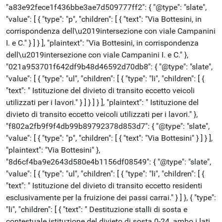
"a83e92fece1f436bbe3ae7d509777ff2": { "@type": "slate",
"value": [ { "type": "p", "children": [ { "text": "Via Bottesini, in
corrispondenza dell\u2019intersezione con viale Campanini
I. e C." } ] } ], "plaintext": "Via Bottesini, in corrispondenza
dell\u2019intersezione con viale Campanini I. e C." },
"021a953701f642df9b48d46592d70db8": { "@type": "slate",
"value": [ { "type": "ul", "children": [ { "type": "li", "children": [ {
"text": " Istituzione del divieto di transito eccetto veicoli
utilizzati per i lavori." } ] } ] } ], "plaintext": " Istituzione del
divieto di transito eccetto veicoli utilizzati per i lavori." },
"f802a2fb9f9f4db99b89792378d853d7": { "@type": "slate",
"value": [ { "type": "p", "children": [ { "text": "Via Bottesini" } ] } ],
"plaintext": "Via Bottesini" },
"8d6cf4ba9e2643d580e4b1156df08549": { "@type": "slate",
"value": [ { "type": "ul", "children": [ { "type": "li", "children": [ {
"text": " Istituzione del divieto di transito eccetto residenti
esclusivamente per la fruizione dei passi carrai." } ] }, { "type":
"li", "children": [ { "text": " Destituzione stalli di sosta e
contestuale istituzione del divieto di sosta 0-24, ambo i lati,