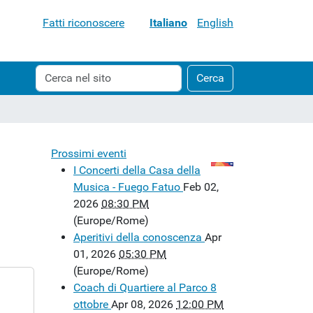
Fatti riconoscere
Italiano
English
Cerca
Ricerca
Cerca
nel
avanzata…
sito
Prossimi eventi
I Concerti della Casa della
Musica - Fuego Fatuo
Feb 02,
2026
08:30 PM
(Europe/Rome)
Aperitivi della conoscenza
Apr
01, 2026
05:30 PM
(Europe/Rome)
Coach di Quartiere al Parco 8
ottobre
Apr 08, 2026
12:00 PM