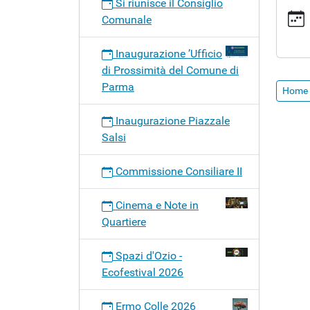
Si riunisce il Consiglio
e
congiu
Comunale
i-
e-
Inaugurazione ’Ufficio
ii-
di Prossimità del Comune di
2
Parma
Home 
Commi
Consili
Inaugurazione Piazzale
congiu
Salsi
I
e
Commissione Consiliare II
II
2023-
Cinema e Note in
03-
Quartiere
16T18:
2023-
Spazi d'Ozio -
03-
Ecofestival 2026
16T20:
Bilanci
Ermo Colle 2026