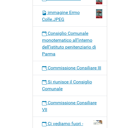
e
Affari
immagine Ermo
Finanzi
Colle.JPEG
e
Garanz
Consiglio Comunale
e
monotematico all’interno
control
dell’istituto penitenziario di
Parma
Commissione Consiliare III
Si riunisce il Consiglio
Comunale
Commissione Consiliare
VII
Ci vediamo fuori -