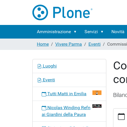
Amministrazione
Servizi
Novità
Home
Vivere Parma
Eventi
Commissio
Co
N
Luoghi
a
con
v
Eventi
i
g
Tutti Matti in Emilia
Bilan
a
z
Nicolas Winding Refn
i
https:
ai Giardini della Paura
o
parma/
n
consili