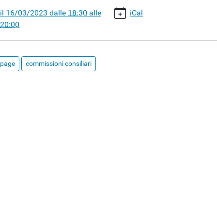
nta-
il
16/03/2023
dalle
18:30
alle
iCal
20:00
page
commissioni consiliari
ssione
are
nta
30:00+01:00
00:00+01:00
o