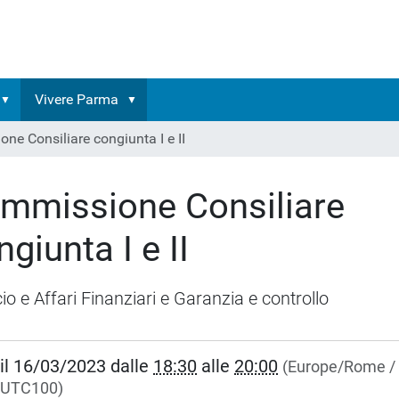
Vivere Parma
ne Consiliare congiunta I e II
mmissione Consiliare
giunta I e II
cio e Affari Finanziari e Garanzia e controllo
//www.comune.parma.it/api/it/vivere-
il
16/03/2023
dalle
18:30
alle
20:00
(Europe/Rome /
eventi/commissione-
UTC100)
are-