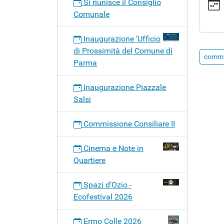
Si riunisce il Consiglio
e
04-
Comunale
09-
2024
Inaugurazione ’Ufficio
Commi
di Prossimità del Comune di
commis
consili
Parma
VII
2024-
Inaugurazione Piazzale
09-
Salsi
04T19:
2024-
Commissione Consiliare II
09-
04T20:
Cinema e Note in
Convoc
Quartiere
della
settim
Spazi d'Ozio -
Commi
Ecofestival 2026
Consili
Perman
Ermo Colle 2026