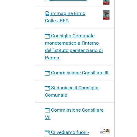
Cultura
Sport,
immagine Ermo
Turism
Colle.JPEG
e
Diritti.
Consiglio Comunale
monotematico all’interno
dell’istituto penitenziario di
Parma
Commissione Consiliare III
Si riunisce il Consiglio
Comunale
Commissione Consiliare
VII
Ci vediamo fuori -