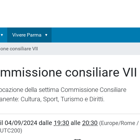
Vivere Parma
ne consiliare VII
mmissione consiliare VII
cazione della settima Commissione Consiliare
nente: Cultura, Sport, Turismo e Diritti.
//www.comune.parma.it/api/it/vivere-
il
04/09/2024
dalle
19:30
alle
20:30
(Europe/Rome /
eventi/commissione-
UTC200)
are-