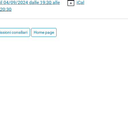
il
04/09/2024
dalle
19:30
alle
iCal
20:30
ssione
sioni consiliari
Home page
are
30:00+02:00
30:00+02:00
azione
a
ssione
are
ente: