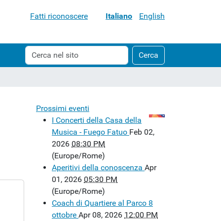
Fatti riconoscere
Italiano
English
Cerca
Ricerca
Cerca
nel
avanzata…
sito
Prossimi eventi
I Concerti della Casa della
Musica - Fuego Fatuo
Feb 02,
2026
08:30 PM
(Europe/Rome)
Aperitivi della conoscenza
Apr
01, 2026
05:30 PM
(Europe/Rome)
Coach di Quartiere al Parco 8
ottobre
Apr 08, 2026
12:00 PM