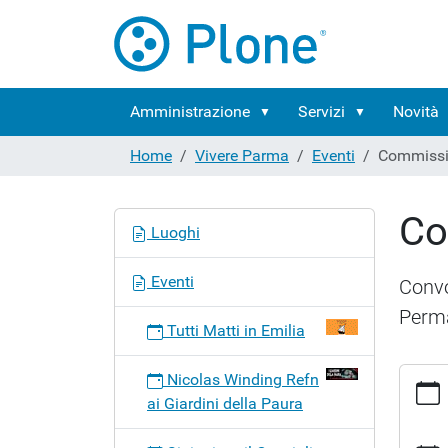
Amministrazione
Servizi
Novità
Home
Vivere Parma
Eventi
Commissio
Co
N
Luoghi
a
v
Eventi
Convo
i
Perma
g
Tutti Matti in Emilia
a
z
https:
Nicolas Winding Refn
i
parma/
ai Giardini della Paura
o
consili
n
vii-